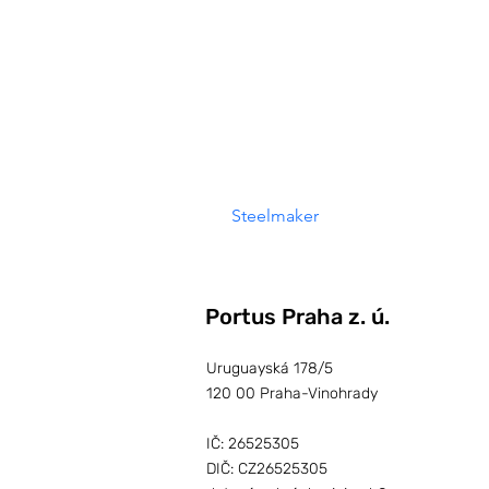
O nás
 Steelmaker není jen ocel, je to filozofie, která se odráží v každém šroubku a sváru. Když vytváříme kovové konstrukce nebo 
precizní nerezové výrobky, dáváme
je to sofistikovaná ocelová konst
Steelmaker
 není jen firma, je 
Portus Praha z. ú.
Uruguayská 178/5
120 00 Praha-Vinohrady
IČ: 26525305
DIČ: CZ26525305