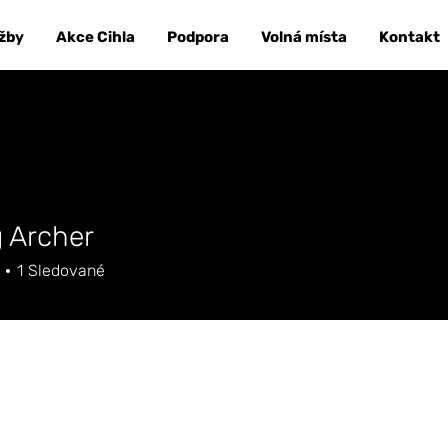
užby
Akce Cihla
Podpora
Volná místa
Kontakt
 Archer
1
Sledované