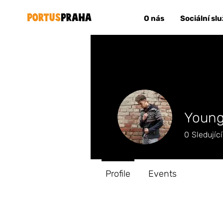
O nás
Sociální sl
Young
0
Sledující
Profile
Events
Profil
Datum vstupu: 25. 6. 2025