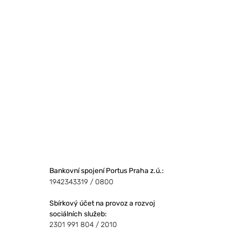
 do každého detailu nejen technologii, ale i umění. Každý náš 
rukce, nebo jedinečný výrobek na míru, naše práce je zárukou sp
to most mezi nápadem a jeho dokonalým provedením.
Bankovní spojení Portus Praha z.ú.:
1942343319 / 0800
Sbírkový účet
na provoz a rozvoj
sociálních služeb
:
2301 991 804 / 2010