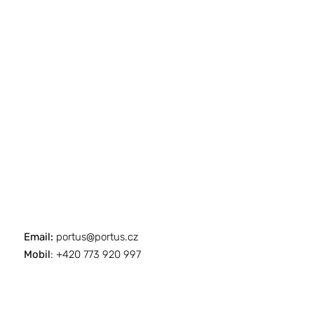
projekt je osobní výzvou – ať už 
olehlivosti a inovace. 
Email:
portus@portus.cz
Mobil
: +420 773 920 997