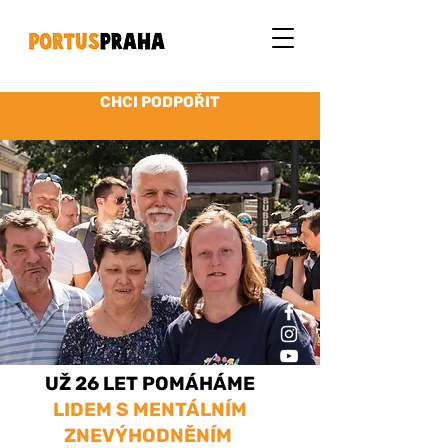
CHCI PODPOŘIT
UŽ 26 LET POMÁHÁME
LIDEM
S MENTÁLNÍM
ZNEVÝHODNĚNÍM