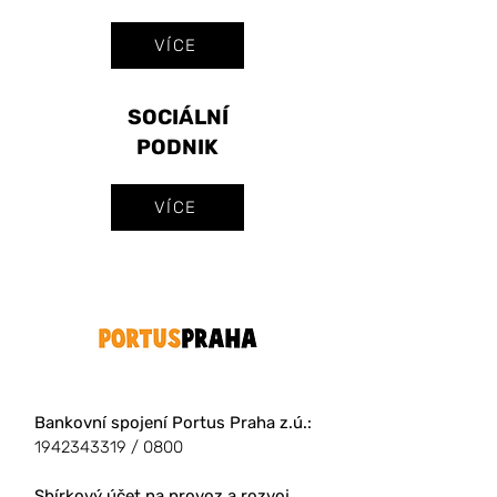
VÍCE
SOCIÁLNÍ
PODNIK
VÍCE
Bankovní spojení Portus Praha z.ú.:
1942343319
/ 0800
Sbírkový účet
na provoz a rozvoj