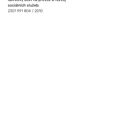
sociálních služeb
:
2301 991 804
/ 2010
Sbírkový účet
AKCE CIHLA
:
2300 948 468
/ 2010
Portus Praha z. ú.
Uruguayská 178/5
120 00 Praha-Vinohrady
IČ:
26525305
DIČ: CZ26525305
datová schránka: jqjvmb8
registrace organizace u Městského
soudu
v Praze pod spisovou značkou
U 131