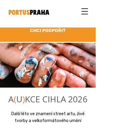
CHCI PODPOŘIT
A
(
U
)
KCE CIHLA 2026
Další léto ve znamení street artu, živé
tvorby a velkoformátového umění