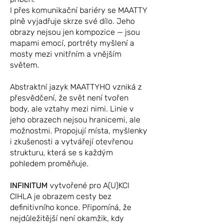
I přes komunikační bariéry se MAATTY
plně vyjadřuje skrze své dílo. Jeho
obrazy nejsou jen kompozice — jsou
mapami emocí, portréty myšlení a
mosty mezi vnitřním a vnějším
světem.
Abstraktní jazyk MAATTYHO vzniká z
přesvědčení, že svět není tvořen
body, ale vztahy mezi nimi. Linie v
jeho obrazech nejsou hranicemi, ale
možnostmi. Propojují místa, myšlenky
i zkušenosti a vytvářejí otevřenou
strukturu, která se s každým
pohledem proměňuje.
INFINITUM
vytvořené pro A(U)KCI
CIHLA je obrazem cesty bez
definitivního konce. Připomíná, že
nejdůležitější není okamžik, kdy