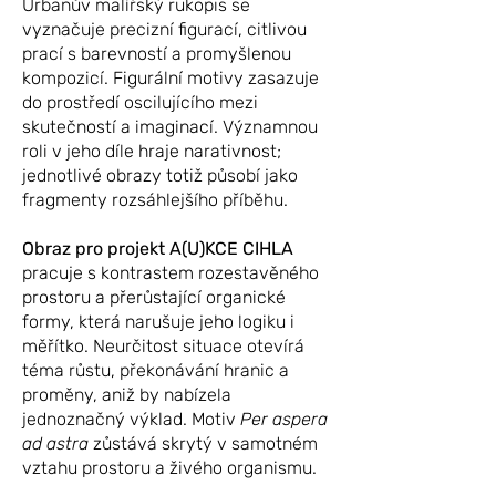
Urbanův malířský rukopis se
vyznačuje precizní figurací, citlivou
prací s barevností a promyšlenou
kompozicí. Figurální motivy zasazuje
do prostředí oscilujícího mezi
skutečností a imaginací. Významnou
roli v jeho díle hraje narativnost;
jednotlivé obrazy totiž působí jako
fragmenty rozsáhlejšího příběhu.
Obraz pro projekt A(U)KCE CIHLA
pracuje s kontrastem rozestavěného
prostoru a přerůstající organické
formy, která narušuje jeho logiku i
měřítko. Neurčitost situace otevírá
téma růstu, překonávání hranic a
proměny, aniž by nabízela
jednoznačný výklad. Motiv
Per aspera
ad astra
zůstává skrytý v samotném
vztahu prostoru a živého organismu.