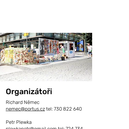
Organizátoři
Richard Němec
nemec@portus.cz
tel:
730 822 640
Petr Plewka
plewkapetr@gmail.com
tel:
724 734