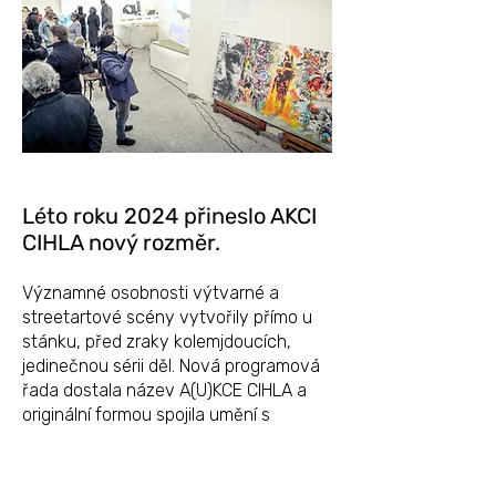
Léto roku 2024 přineslo AKCI
CIHLA nový rozměr.
Významné osobnosti výtvarné a
streetartové scény vytvořily přímo u
stánku, před zraky kolemjdoucích,
jedinečnou sérii děl. Nová programová
řada dostala název A(U)KCE CIHLA a
originální formou spojila umění s
podporou lidí s mentálním
znevýhodněním.