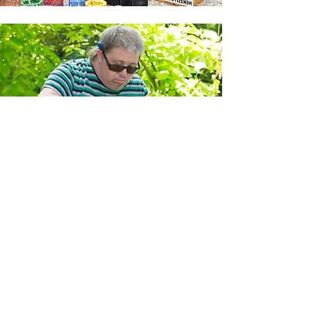
CHCI VYUŽÍT VAŠE SLUŽBY
Bankovní spojení Portus Praha z.ú.:
1942343319
/ 0800
Sbírkový účet
na provoz a rozvoj